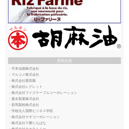
賛助会員
・
竹本油脂株式会社
・
マルコメ株式会社
・
株式会社栗田園
・
株式会社レグレット
・
株式会社ワイズテーブルコーポレーション
・
森永製菓株式会社
・
群馬製粉株式会社
・
学校法人国際ビジネス学院
・
株式会社ヤギコーポレーション
・
株式会社十勝たちばな
・
株式会社タカラトミー