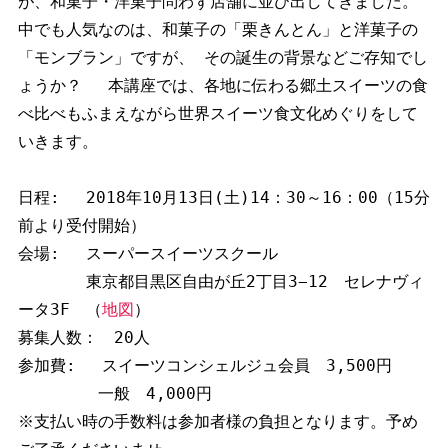
が、和菓子・洋菓子問わず店舗に並び出してきました。
中でも人気なのは、和菓子の「栗きんとん」と洋菓子の
「モンブラン」ですが、 その誕生の背景などご存知でし
ょうか？ 　本講座では、各地に伝わる郷土スイーツの食
べ比べもふまえながら世界スイーツ食文化めぐりをして
いきます。 

日程: 　2018年10月13日(土)14：30～16：00（15分
前より受付開始） 

会場: 　スーパースイーツスクール

　　  　東京都目黒区自由が丘2丁目3−12　セレナヴィ
ータ3F　（
地図
）

募集人数：　20人

参加費: 　スイーツコンシェルジュ会員　3,500円

　　　　　一般　4,000円

※支払い時の手数料は参加者様の負担となります。予め