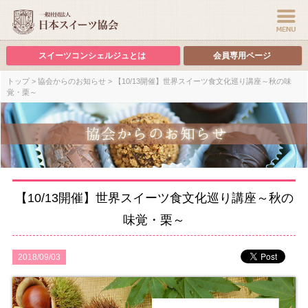
スイーツコンシェルジュとは
会員専用ページ
トップ
>
協会からのお知らせ
> 【10/13開催】世界スイーツ食文化巡り講座～秋の味
覚・栗～
【10/13開催】世界スイーツ食文化巡り講座～秋の
味覚・栗～
2018/09/03