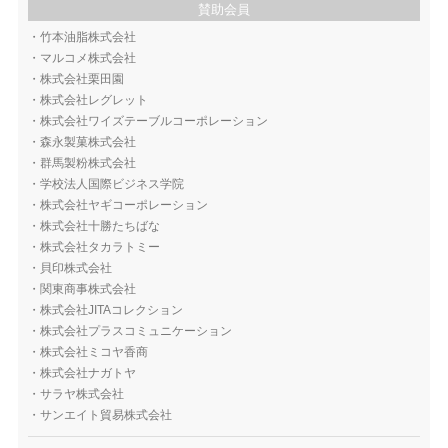
賛助会員
・
竹本油脂株式会社
・
マルコメ株式会社
・
株式会社栗田園
・
株式会社レグレット
・
株式会社ワイズテーブルコーポレーション
・
森永製菓株式会社
・
群馬製粉株式会社
・
学校法人国際ビジネス学院
・
株式会社ヤギコーポレーション
・
株式会社十勝たちばな
・
株式会社タカラトミー
・
貝印株式会社
・
関東商事株式会社
・
株式会社JITAコレクション
・
株式会社プラスコミュニケーション
・
株式会社ミコヤ香商
・
株式会社ナガトヤ
・
サラヤ株式会社
・
サンエイト貿易株式会社