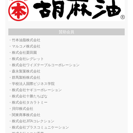
賛助会員
・
竹本油脂株式会社
・
マルコメ株式会社
・
株式会社栗田園
・
株式会社レグレット
・
株式会社ワイズテーブルコーポレーション
・
森永製菓株式会社
・
群馬製粉株式会社
・
学校法人国際ビジネス学院
・
株式会社ヤギコーポレーション
・
株式会社十勝たちばな
・
株式会社タカラトミー
・
貝印株式会社
・
関東商事株式会社
・
株式会社JITAコレクション
・
株式会社プラスコミュニケーション