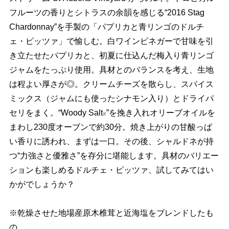
フルーツの香りとシトラスの余韻を感じる“2016 Stag
Chardonnay”を手製の「パプリカと青リンゴのドルチ
ェ・ピッツァ」で愉しむ。白ワインビネガーで甘味を引
き立たせたパプリカと、初夏に仕込んだ梅入り青リンゴ
ジャムをたっぷり使用。具材とのバランスを考え、生地
は程よい厚さが◎。クリームチーズを散らし、スパイス
ミックス（ジャムにも使ったシナモン入り）とドライパ
セリをまく。“Woody Salt
”を挽き入れオリーブオイルを
※
まわし230度オーブンで約30分。焼き上がりの甘酸っぱ
い香りに誘われ、まずは一口。その後、シャルドネが持
つ“力強さと優雅さ”を存分に堪能します。具材のバリエー
ションも楽しめるドルチェ・ピッツァ、試してみてはい
かがでしょうか？
※乾燥させた地場産原木椎茸と近海塩をブレンドしたも
の。