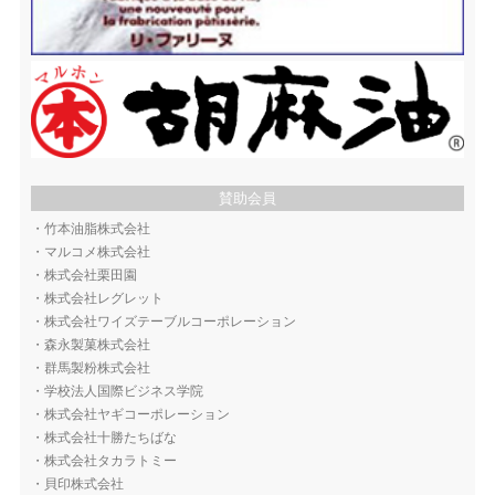
賛助会員
・
竹本油脂株式会社
・
マルコメ株式会社
・
株式会社栗田園
・
株式会社レグレット
・
株式会社ワイズテーブルコーポレーション
・
森永製菓株式会社
・
群馬製粉株式会社
・
学校法人国際ビジネス学院
・
株式会社ヤギコーポレーション
・
株式会社十勝たちばな
・
株式会社タカラトミー
・
貝印株式会社