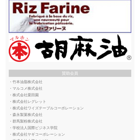
賛助会員
・
竹本油脂株式会社
・
マルコメ株式会社
・
株式会社栗田園
・
株式会社レグレット
・
株式会社ワイズテーブルコーポレーション
・
森永製菓株式会社
・
群馬製粉株式会社
・
学校法人国際ビジネス学院
・
株式会社ヤギコーポレーション