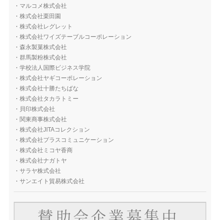
・
マルコメ株式会社
・
株式会社栗田園
・
株式会社レグレット
・
株式会社ワイズテーブルコーポレーション
・
森永製菓株式会社
・
群馬製粉株式会社
・
学校法人国際ビジネス学院
・
株式会社ヤギコーポレーション
・
株式会社十勝たちばな
・
株式会社タカラトミー
・
貝印株式会社
・
関東商事株式会社
・
株式会社JITAコレクション
・
株式会社プラスコミュニケーション
・
株式会社ミコヤ香商
・
株式会社ナガトヤ
・
サラヤ株式会社
・
サンエイト貿易株式会社