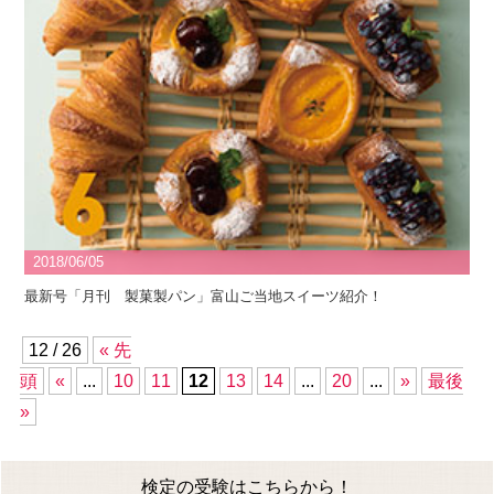
2018/06/05
最新号「月刊 製菓製パン」富山ご当地スイーツ紹介！
12 / 26
« 先
頭
«
...
10
11
12
13
14
...
20
...
»
最後
»
検定の受験はこちらから！