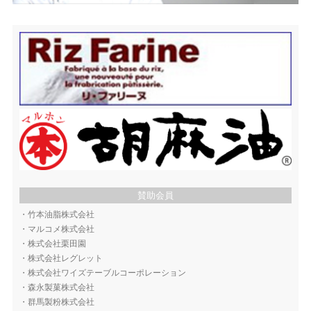
賛助会員
・
竹本油脂株式会社
・
マルコメ株式会社
・
株式会社栗田園
・
株式会社レグレット
・
株式会社ワイズテーブルコーポレーション
・
森永製菓株式会社
・
群馬製粉株式会社