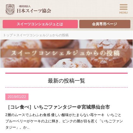
スイーツコンシェルジュとは
会員専用ページ
トップ
> スイーツコンシェルジュからの投稿
最新の投稿一覧
2019/01/22
［コレ食べ］いちごファンタジー＠宮城県仙台市
2層のムースでふわふわ食感 優しい酸味がたまらない苺ケーキ いちごと
ブルーベリーがケーキの上に輝き、ピンクの層が目を惹く「いちごファン
タジー」。か...