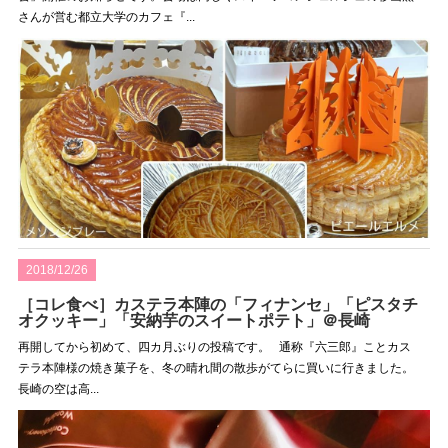
さんが営む都立大学のカフェ『...
2018/12/26
［コレ食べ］カステラ本陣の「フィナンセ」「ピスタチ
オクッキー」「安納芋のスイートポテト」＠長崎
再開してから初めて、四カ月ぶりの投稿です。 通称『六三郎』ことカス
テラ本陣様の焼き菓子を、冬の晴れ間の散歩がてらに買いに行きました。
長崎の空は高...