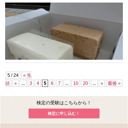
5 / 24
« 先
頭
«
...
3
4
5
6
7
...
10
20
...
»
最後 »
検定の受験はこちらから！
検定に申し込む！