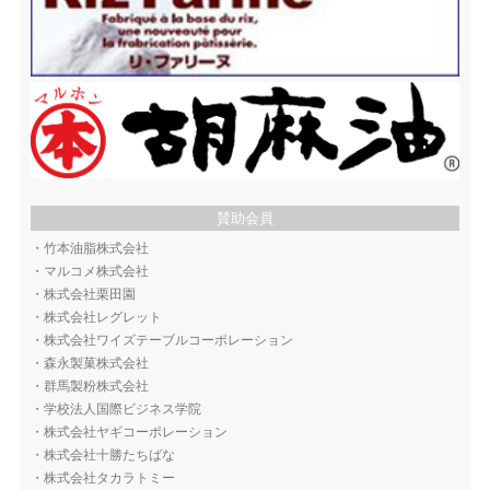
賛助会員
・
竹本油脂株式会社
・
マルコメ株式会社
・
株式会社栗田園
・
株式会社レグレット
・
株式会社ワイズテーブルコーポレーション
・
森永製菓株式会社
・
群馬製粉株式会社
・
学校法人国際ビジネス学院
・
株式会社ヤギコーポレーション
・
株式会社十勝たちばな
・
株式会社タカラトミー