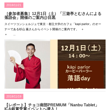
2018/11/21
［参加者募集］12月1日（土）「三遊亭とむさんによる
落語会」開催のご案内@目黒
スイーツコンシェルジュで東京・都立大学のカフェ「kapi parlor」のオー
ナーである杉山 薫さんからイベント開催のご案内です。 ＋
＋ ...
2018/11/19
【レポート】チョコ南部PREMIUM「Nanbu Tablet」
ICA銀賞受賞イベントへ潜入！